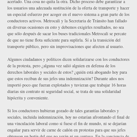
acertado. Una cosa no quita la otra. Dicho proceso debe garantizar a
los usuarios una adecuada sustitución de la oferta de transporte y hacer
un especial esfuerzo por acoger en el nuevo sistema a gran parte de los
conductores activos. Metrocali y la Secretaria de Tránsito han fallado
en diversas ocasiones en esto y debemos exigirles resultados, no sea
que sólo después de sacar los buses tradicionales Metrocali se percate
de que no tiene flota suficiente para suplirla. Sí a la transición del
transporte público, pero sin improvisaciones que afecten al usuario.
Algunos ciudadanos y políticos dicen solidarizarse con los conductores
de la protesta, pero ¿alguna vez salió alguien en defensa de los
derechos laborales y sociales de estos? ¿quién está abogando hoy para
que estos reciban de sus jefes una indemnización? Durante años nos
importó poco que fueran explotados y tuvieran que trabajar 16 horas
diarias sin contrato ni seguridad social, se trata de una solidaridad
hipócrita y conveniente.
Si los conductores hubieran gozado de tales garantías laborales y
sociales, incluida indemnización, hoy no estarían afrontando el final de
una vinculación laboral como si fuese el fin de mundo, ni se dejarían
engañar para servir de carne de cañón en protestas para que sus jefes
obtengan un botín del que no verán ni un centavo. En la conciencia de