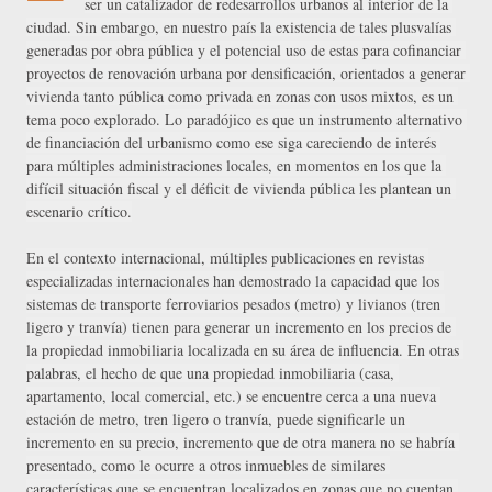
ser un catalizador de redesarrollos urbanos al interior de la 
ciudad. Sin embargo, en nuestro país la existencia de tales plusvalías 
generadas por obra pública y el potencial uso de estas para cofinanciar 
proyectos de renovación urbana por densificación, orientados a generar 
vivienda tanto pública como privada en zonas con usos mixtos, es un 
tema poco explorado. 
Lo paradójico es que un instrumento alternativo 
de financiación del urbanismo como ese siga careciendo de interés 
para múltiples administraciones locales, en momentos en los que la 
difícil situación fiscal y el déficit de vivienda pública les plantean un 
escenario crítico.
En el contexto internacional, múltiples publicaciones en revistas 
especializadas internacionales han demostrado la capacidad que los 
sistemas de transporte ferroviarios pesados (metro) y livianos (tren 
ligero y tranvía) tienen para generar un incremento en los precios de 
la propiedad inmobiliaria localizada en su área de influencia. En otras 
palabras, el hecho de que una propiedad inmobiliaria (casa, 
apartamento, local comercial, etc.) se encuentre cerca a una nueva 
estación de metro, tren ligero o tranvía, puede significarle un 
incremento en su precio, incremento que de otra manera no se habría 
presentado, como le ocurre a otros inmuebles de similares 
características que se encuentran localizados en zonas que no cuentan 