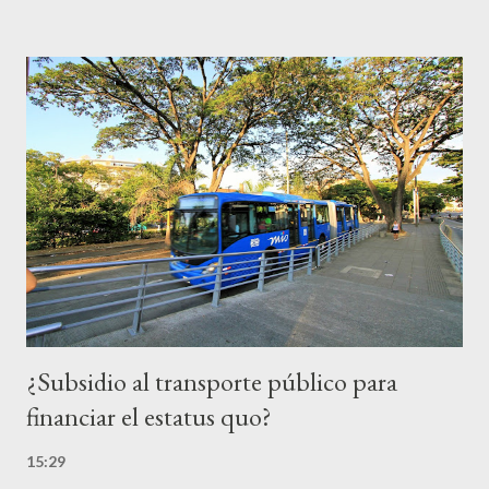
pertinencia de esta ha quedado plasmada en diversos
instrumentos de planificación, como el Plan de Ordenamiento
Territorial (2001), el Plan Vial de Tránsito y Transporte (2009) y
el Plan Estratégico de Movilidad Territorial (2014). Además, ha
sido promesa de campaña de diversas administraciones. La
necesidad es tangible, los ciudadanos se ven obligados a usar la
glorieta Versalles como una terminal improvisada y a cielo
abierto, afrontando diversos riesgos asociados a seguridad vial y
seguridad ciudadana, entre otros. En consecuencia, la actual
administ...
¿Subsidio al transporte público para
financiar el estatus quo?
15:29