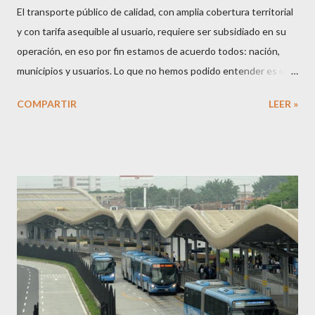
El transporte público de calidad, con amplia cobertura territorial
y con tarifa asequible al usuario, requiere ser subsidiado en su
operación, en eso por fin estamos de acuerdo todos: nación,
municipios y usuarios. Lo que no hemos podido entender es que
mientras se siga permitiendo el fortalecimiento del transporte
COMPARTIR
LEER »
público ilegal e informal, normalizando la evasión del pago del
pasaje y fomentando el crecimiento del uso de la motocicleta,
seguirá en vilo el futuro de los sistemas de transporte público y,
con ello, el derecho a la movilidad de los ciudadanos. En
Colombia, apenas en el 2015 el gobierno nacional entendió que
el subsidio a la operación del transporte público era necesario
para cubrir el déficit financiero de la operación y así garantizar el
servicio a los ciudadanos, dado que el recaudo por la venta de
tiquetes no resulta suficiente para cubrir los costos de ofrecer
el servicio. En la actualidad, ocho ciudades cuentan con sistemas
integrados o estratégicos de transporte en...