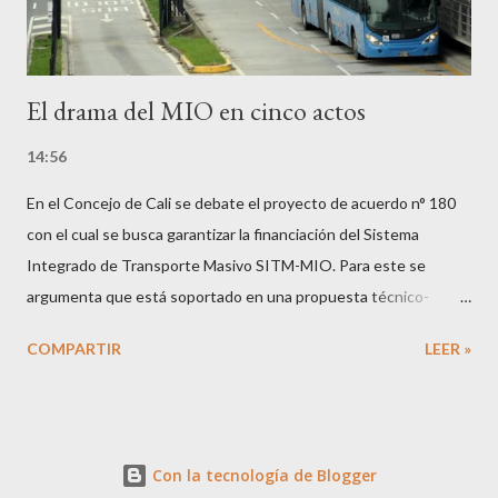
El drama del MIO en cinco actos
14:56
En el Concejo de Cali se debate el proyecto de acuerdo n° 180
con el cual se busca garantizar la financiación del Sistema
Integrado de Transporte Masivo SITM-MIO. Para este se
argumenta que está soportado en una propuesta técnico-
económica para transformar el modelo del SITM en un Sistema
COMPARTIR
LEER »
Integrado Inteligente de Transporte Público SIITP, del cual los
ciudadanos aún no conocen mayor detalle. Bienvenido el
debate, en cualquier caso, está claro que tenemos que avanzar
para evitar el peor escenario posible: volver a caer en las garras
Con la tecnología de Blogger
de la nociva guerra del centavo. El origen de dicho debate es