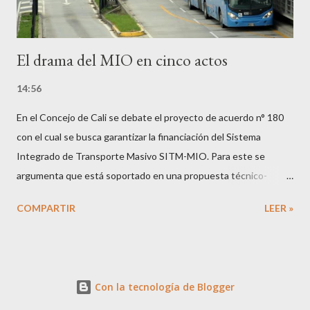
El drama del MIO en cinco actos
14:56
En el Concejo de Cali se debate el proyecto de acuerdo n° 180
con el cual se busca garantizar la financiación del Sistema
Integrado de Transporte Masivo SITM-MIO. Para este se
argumenta que está soportado en una propuesta técnico-
económica para transformar el modelo del SITM en un Sistema
COMPARTIR
LEER »
Integrado Inteligente de Transporte Público SIITP, del cual los
ciudadanos aún no conocen mayor detalle. Bienvenido el
debate, en cualquier caso, está claro que tenemos que avanzar
para evitar el peor escenario posible: volver a caer en las garras
Con la tecnología de Blogger
de la nociva guerra del centavo. El origen de dicho debate es