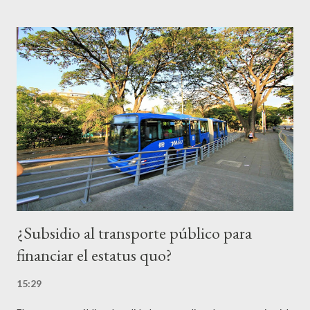
pertinencia de esta ha quedado plasmada en diversos
instrumentos de planificación, como el Plan de Ordenamiento
Territorial (2001), el Plan Vial de Tránsito y Transporte (2009) y
el Plan Estratégico de Movilidad Territorial (2014). Además, ha
sido promesa de campaña de diversas administraciones. La
necesidad es tangible, los ciudadanos se ven obligados a usar la
glorieta Versalles como una terminal improvisada y a cielo
abierto, afrontando diversos riesgos asociados a seguridad vial y
seguridad ciudadana, entre otros. En consecuencia, la actual
administ...
¿Subsidio al transporte público para
financiar el estatus quo?
15:29