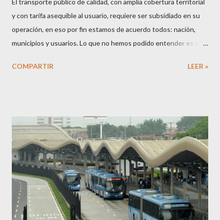
El transporte público de calidad, con amplia cobertura territorial
y con tarifa asequible al usuario, requiere ser subsidiado en su
operación, en eso por fin estamos de acuerdo todos: nación,
municipios y usuarios. Lo que no hemos podido entender es que
mientras se siga permitiendo el fortalecimiento del transporte
COMPARTIR
LEER »
público ilegal e informal, normalizando la evasión del pago del
pasaje y fomentando el crecimiento del uso de la motocicleta,
seguirá en vilo el futuro de los sistemas de transporte público y,
con ello, el derecho a la movilidad de los ciudadanos. En
Colombia, apenas en el 2015 el gobierno nacional entendió que
el subsidio a la operación del transporte público era necesario
para cubrir el déficit financiero de la operación y así garantizar el
servicio a los ciudadanos, dado que el recaudo por la venta de
tiquetes no resulta suficiente para cubrir los costos de ofrecer
el servicio. En la actualidad, ocho ciudades cuentan con sistemas
integrados o estratégicos de transporte en...